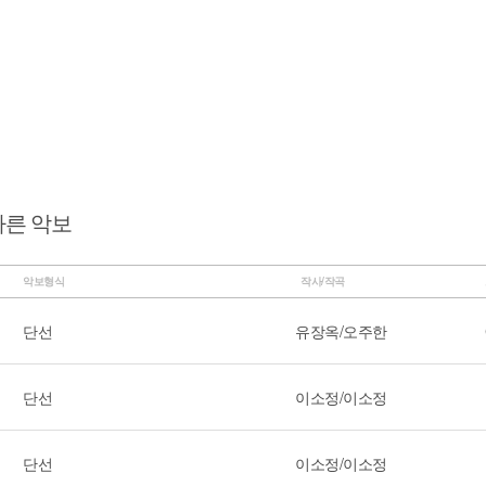
다른 악보
악보형식
작사/작곡
단선
유장옥/오주한
단선
이소정/이소정
단선
이소정/이소정