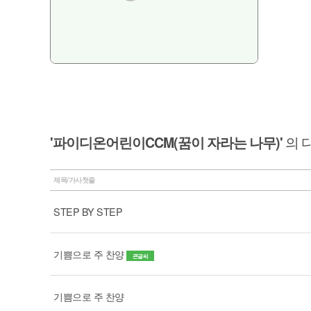
'파이디온어린이CCM(꿈이 자라는 나무)'
의 
제목/가사첫줄
STEP BY STEP
기쁨으로 주 찬양
큰글씨
기쁨으로 주 찬양