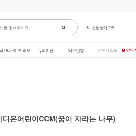
3
선한능력으로
씨 / 빅사이즈 악보
큐레이션
악보신청
인쇄 테스트
인쇄가
디온어린이CCM(꿈이 자라는 나무)