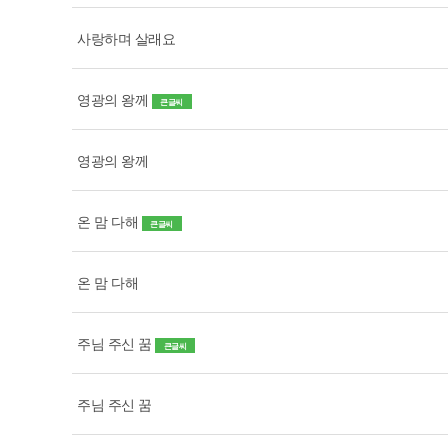
사랑하며 살래요
영광의 왕께
큰글씨
영광의 왕께
온 맘 다해
큰글씨
온 맘 다해
주님 주신 꿈
큰글씨
주님 주신 꿈