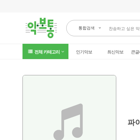
통합검색
전체 카테고리
인기악보
최신악보
큰글
파이