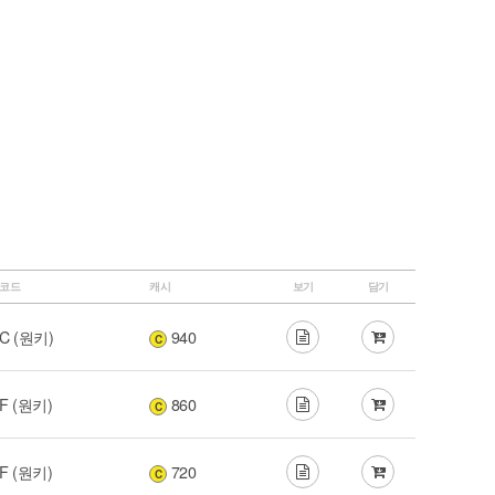
코드
캐시
보기
담기
C (원키)
940
C
F (원키)
860
C
F (원키)
720
C