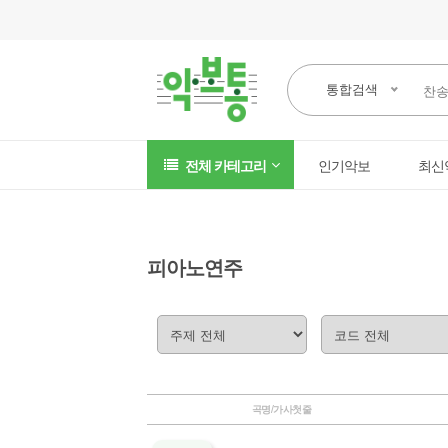
통합검색
전체 카테고리
인기악보
최신
피아노연주
곡명/가사첫줄