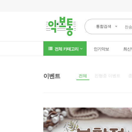
통합검색
전체 카테고리
인기악보
최신
이벤트
전체
진행중 이벤트
종