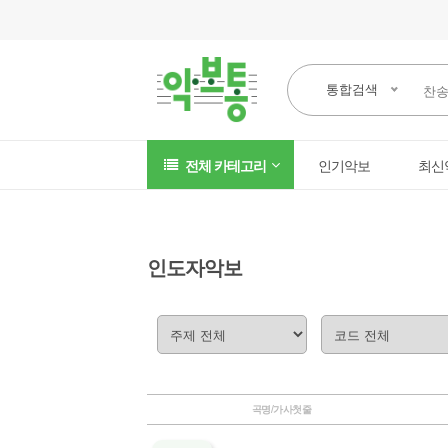
통합검색
전체 카테고리
인기악보
최신
인도자악보
곡명/가사첫줄