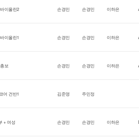
 바이올린2
손경민
손경민
이하은
 바이올린1
손경민
손경민
이하은
 총보
손경민
손경민
이하은
코어 건반1
김준영
주민정
부 + 여성
손경민
손경민
이하은