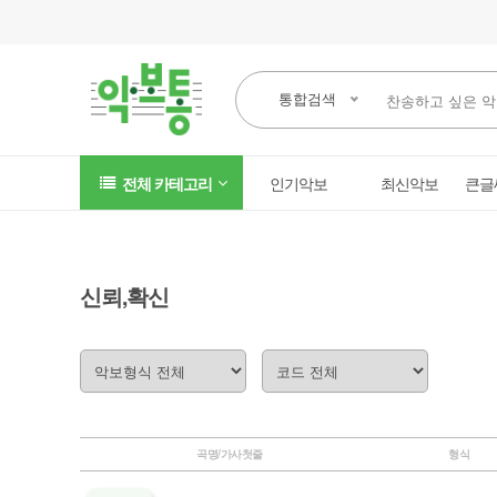
통합검색
전체 카테고리
인기악보
최신악보
큰글
신뢰,확신
곡명/가사첫줄
형식