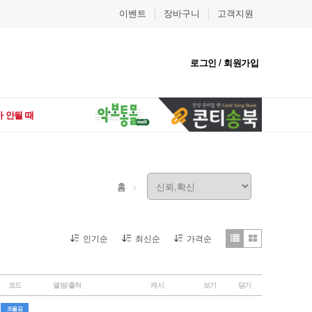
이벤트
장바구니
고객지원
로그인 / 회원가입
 안될 때
홈
인기순
최신순
가격순
코드
앨범/출처
캐시
보기
담기
조옮김