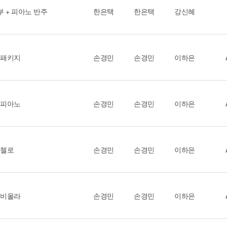
부 + 피아노 반주
한은택
한은택
강신혜
 패키지
손경민
손경민
이하은
 피아노
손경민
손경민
이하은
 첼로
손경민
손경민
이하은
 비올라
손경민
손경민
이하은