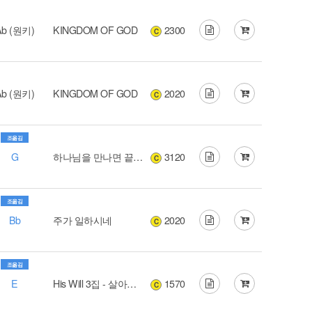
Ab (원키)
KINGDOM OF GOD
2300
C
Ab (원키)
KINGDOM OF GOD
2020
C
조옮김
G
하나님을 만나면 끝난 것이다
3120
C
조옮김
Bb
주가 일하시네
2020
C
조옮김
E
His Will 3집 - 살아가다
1570
C