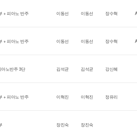
부 + 피아노 반주
이동선
이동선
장수혁
부 + 피아노 반주
이동선
이동선
장수혁
피아노반주 3단
김석균
김석균
강신혜
부 + 피아노 반주
이혁진
이혁진
정유리
부
장진숙
장진숙