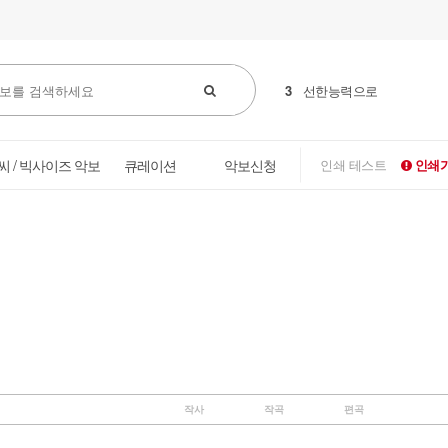
3
선한능력으로
씨 / 빅사이즈 악보
큐레이션
악보신청
인쇄 테스트
인쇄가
작사
작곡
편곡