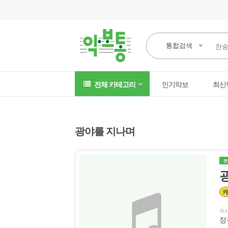
통합검색
전체 카테고리
인기악보
최신
광야를 지나며
큰
작
장