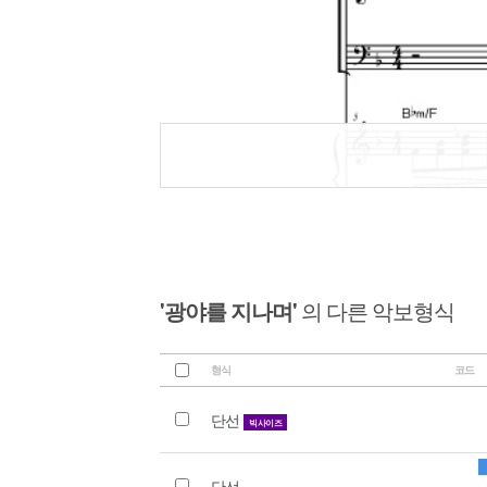
'광야를 지나며'
의 다른 악보형식
형식
코드
단선
빅사이즈
단선