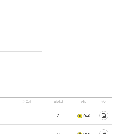
편곡자
페이지
캐시
보기
2
940
C
2
940