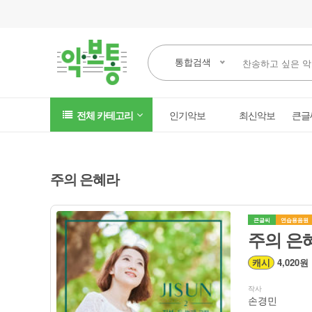
통합검색
전체 카테고리
인기악보
최신악보
큰글
주의 은혜라
큰글씨
연습용음원
주의 은혜
캐시
4,020원
작사
손경민