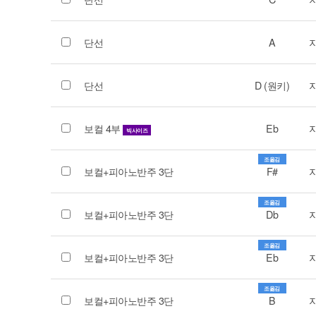
단선
A
단선
D (원키)
보컬 4부
Eb
빅사이즈
조옮김
보컬+피아노반주 3단
F#
조옮김
보컬+피아노반주 3단
Db
조옮김
보컬+피아노반주 3단
Eb
조옮김
보컬+피아노반주 3단
B