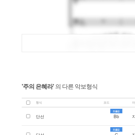
'주의 은혜라'
의 다른 악보형식
형식
코드
아
조옮김
단선
Bb
조옮김
단선
C