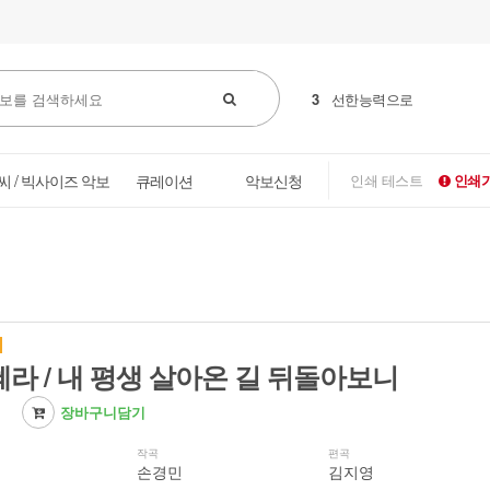
3
선한능력으로
씨 / 빅사이즈 악보
큐레이션
악보신청
인쇄 테스트
인쇄가
라 / 내 평생 살아온 길 뒤돌아보니
장바구니담기
작곡
편곡
손경민
김지영