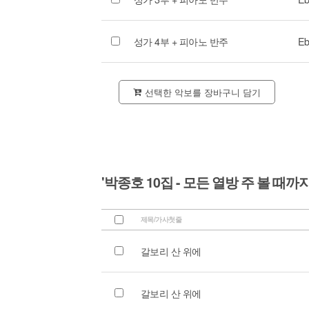
성가 4부 + 피아노 반주
Eb
선택한 악보를 장바구니 담기
'박종호 10집 - 모든 열방 주 볼 때까지
제목/가사첫줄
갈보리 산 위에
갈보리 산 위에