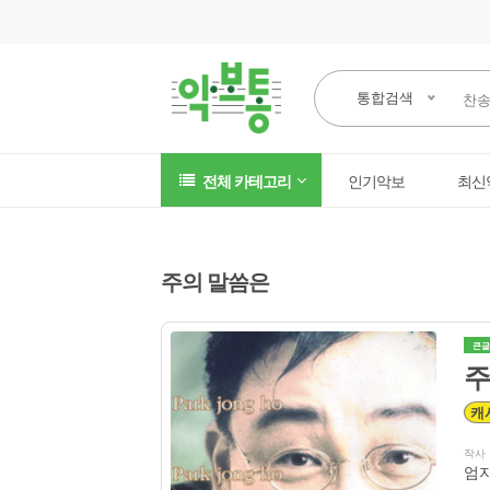
통합검색
전체 카테고리
인기악보
최신
주의 말씀은
큰글
주
캐
작사
엄