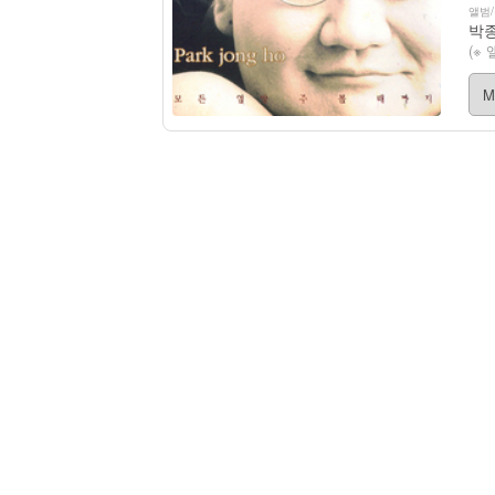
앨범
박종
(※