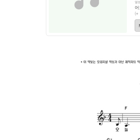
앨범
어
(