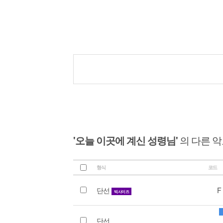
'오늘 이곳에 계신 성령님'
의 다른 
형식
코드
단선
F
빅사이즈
단선