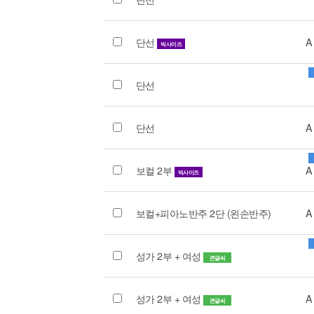
단선
A
빅사이즈
단선
단선
A
보컬 2부
A
빅사이즈
보컬+피아노반주 2단 (왼손반주)
A
성가 2부 + 여성
큰글씨
성가 2부 + 여성
A
큰글씨