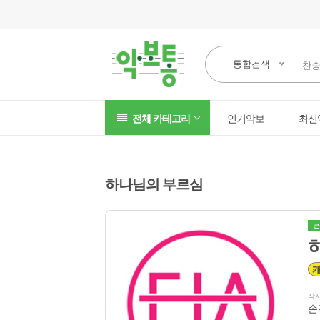
통합검색
전체 카테고리
인기악보
최신
하나님의 부르심
큰
작
손