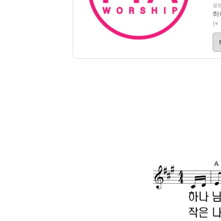
앨범
하
(