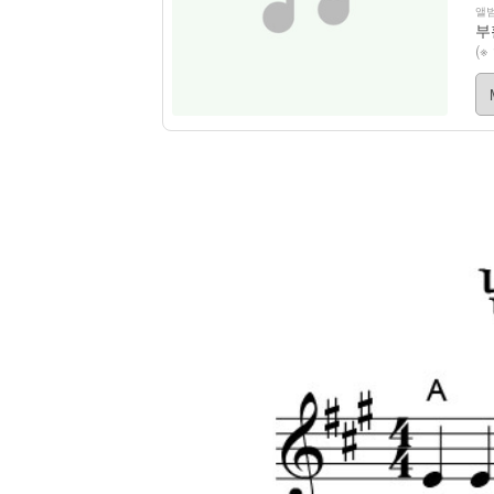
앨범
부
(