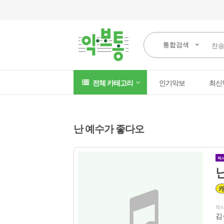
통합검색
전체 카테고리
인기악보
최신
난 예수가 좋다오
빅
작
김