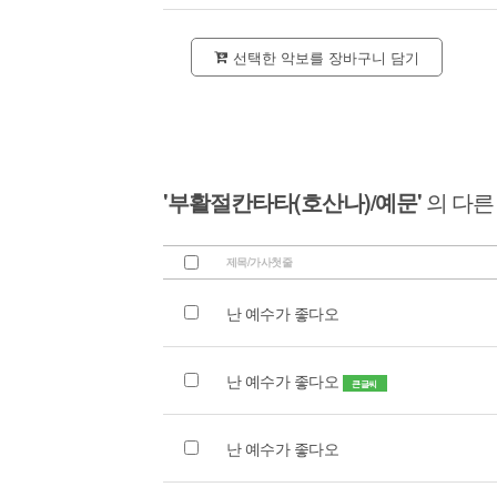
선택한 악보를 장바구니 담기
'부활절칸타타(호산나)/예문'
의 다른
제목/가사첫줄
난 예수가 좋다오
난 예수가 좋다오
큰글씨
난 예수가 좋다오