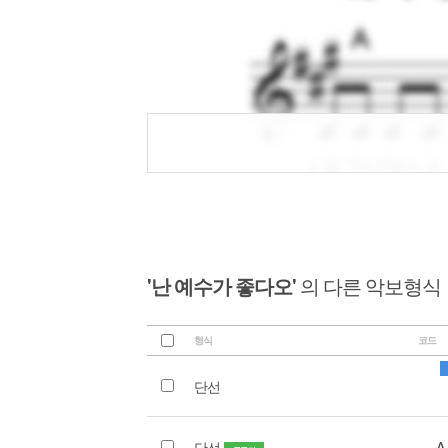
'난 예수가 좋다오'
의 다른 악보형식
형식
코드
단선
단선
A