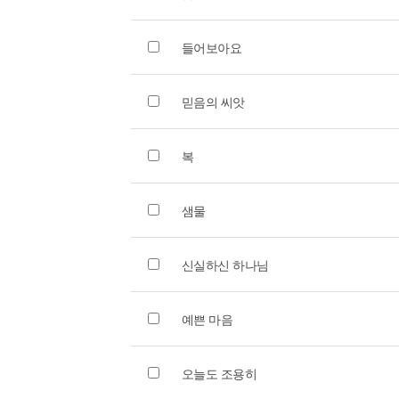
들어보아요
믿음의 씨앗
복
샘물
신실하신 하나님
예쁜 마음
오늘도 조용히