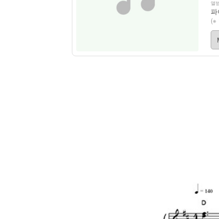
앨범
파
(