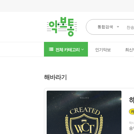
통합검색
전체 카테고리
인기악보
최신
해바라기
작
송