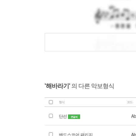
'해바라기'
의 다른 악보형식
형식
코드
단선
Ab
큰글씨
밴드스코어 패키지
Ab