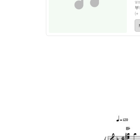
앨범
부
(