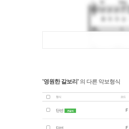
'영원한 갈보리'
의 다른 악보형식
형식
코드
단선
F
큰글씨
단선
F