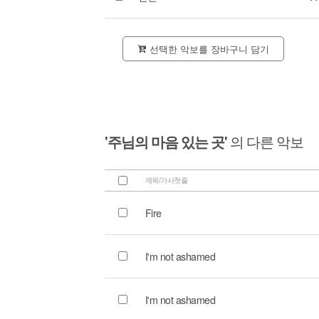
선택한 악보를 장바구니 담기
'주님의 마음 있는 곳'
의 다른 악보
제목/가사첫줄
Fire
I'm not ashamed
I'm not ashamed