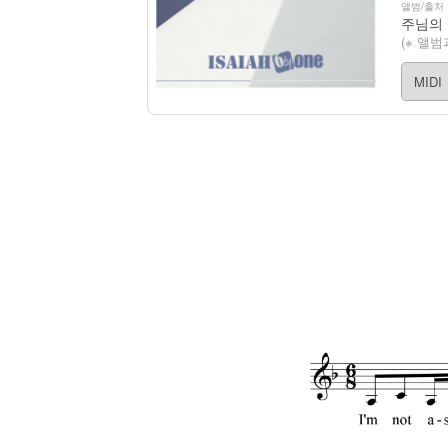
앨범/출처
주님의 
(※ 앨