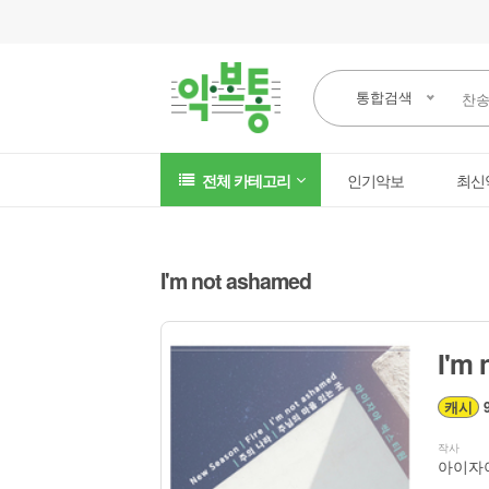
통합검색
전체 카테고리
인기악보
최신
I'm not ashamed
I'm 
캐시
9
작사