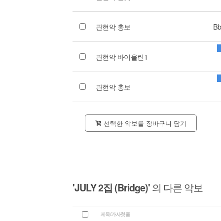
관현악 총보
Bb
관현악 바이올린1
관현악 총보
선택한 악보를 장바구니 담기
'JULY 2집 (Bridge)'
의 다른 악보
제목/가사첫줄