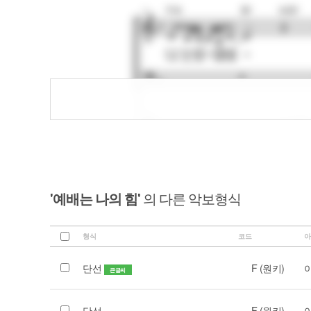
'예배는 나의 힘'
의 다른 악보형식
형식
코드
아
단선
F (원키)
큰글씨
단선
F (원키)