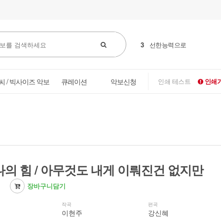
4
꽃들도
씨 / 빅사이즈 악보
큐레이션
악보신청
인쇄 테스트
인쇄가
나의 힘 / 아무것도 내게 이뤄진건 없지만
장바구니담기
작곡
편곡
이현주
강신혜