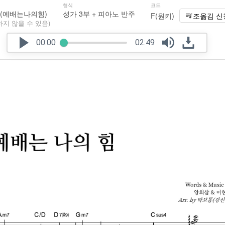
형식
코드
(예배는나의힘)
성가 3부 + 피아노 반주
F(원키)
조옮김 신
하지 않을 수 있음)
00:00
02:49