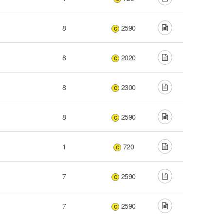
8
2590
C
8
2020
C
8
2300
C
8
2590
C
1
720
C
7
2590
C
7
2590
C