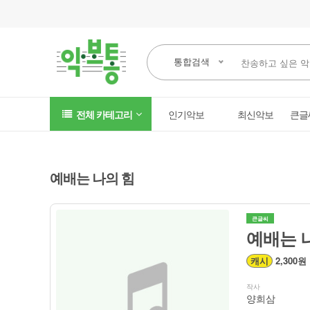
통합검색
전체 카테고리
인기악보
최신악보
큰글
예배는 나의 힘
큰글씨
예배는 
캐시
2,300원
작사
양희삼