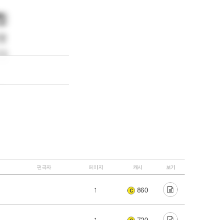
편곡자
페이지
캐시
보기
1
860
C
1
720