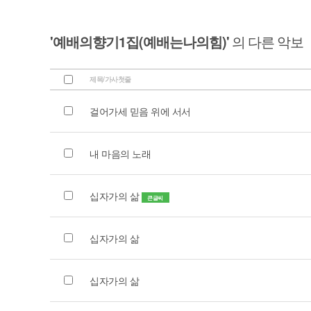
'예배의향기1집(예배는나의힘)'
의 다른 악보
제목/가사첫줄
걸어가세 믿음 위에 서서
내 마음의 노래
십자가의 삶
큰글씨
십자가의 삶
십자가의 삶