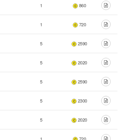
1
860
C
1
720
C
5
2590
C
5
2020
C
5
2590
C
5
2300
C
5
2020
C
1
720
C