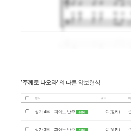
'주께로 나오라'
의 다른 악보형식
형식
코드
아
성가 4부 + 피아노 반주
C (원키)
큰글씨
성가 3부 + 피아노 반주
C (원키)
큰글씨