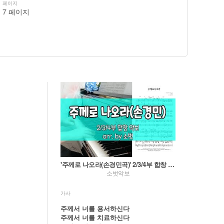
페이지
7 페이지
'주께로 나오라(손경민곡)' 2/3/4부 합창 악보 arr. by 소벗
소벗악보
가사
주께서 너를 용서하신다
주께서 너를 치료하신다