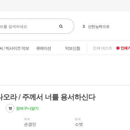
3
선한능력으로
씨 / 빅사이즈 악보
큐레이션
악보신청
인쇄 테스트
인쇄가
나오라 / 주께서 너를 용서하신다
장바구니담기
작곡
편곡
손경민
소벗