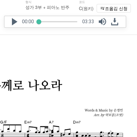
형식
코드
성가 3부 + 피아노 반주
C(원키)
조옮김 신청
00:00
03:33