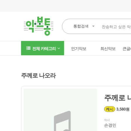
통합검색
전체 카테고리
인기악보
최신악보
큰글
주께로 나오라
주께로 
캐시
3,580원
작사
손경민