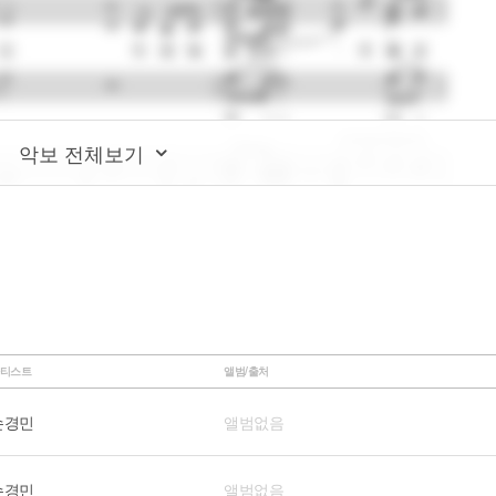
악보 전체보기
티스트
앨범/출처
손경민
앨범없음
손경민
앨범없음