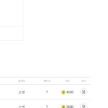
편곡자
페이지
캐시
보기
소벗
7
4020
C
소벗
7
3580
C