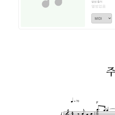
앨범/출처
앨범없음