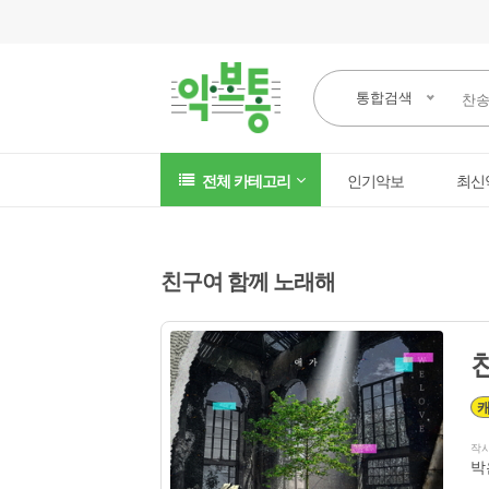
통합검색
전체 카테고리
인기악보
최신
친구여 함께 노래해
작
박