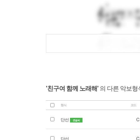
'친구여 함께 노래해'
의 다른 악보형
형식
코드
단선
C
큰글씨
단선
C