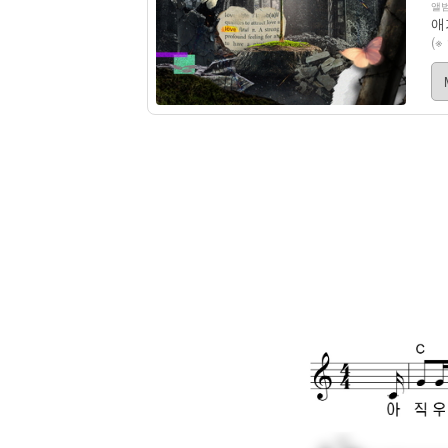
앨범
애
(