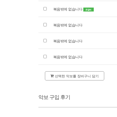
복음밖에 없습니다
큰글씨
복음밖에 없습니다
복음밖에 없습니다
복음밖에 없습니다
선택한 악보를 장바구니 담기
악보 구입 후기