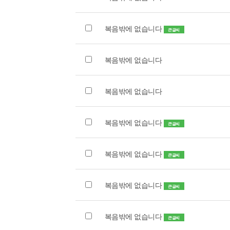
복음밖에 없습니다
큰글씨
복음밖에 없습니다
복음밖에 없습니다
복음밖에 없습니다
큰글씨
복음밖에 없습니다
큰글씨
복음밖에 없습니다
큰글씨
복음밖에 없습니다
큰글씨