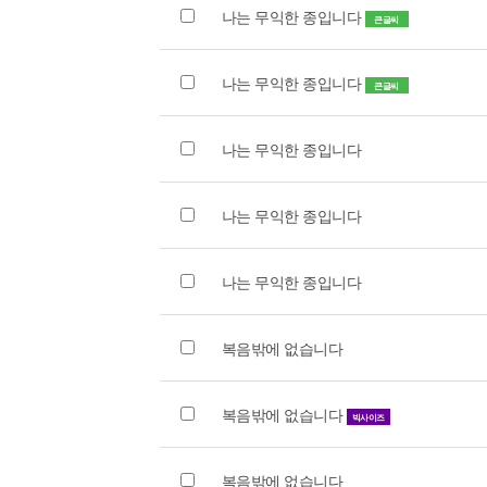
나는 무익한 종입니다
큰글씨
나는 무익한 종입니다
큰글씨
나는 무익한 종입니다
나는 무익한 종입니다
나는 무익한 종입니다
복음밖에 없습니다
복음밖에 없습니다
빅사이즈
복음밖에 없습니다