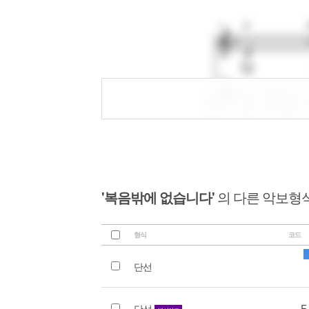
'복음밖에 없습니다'
의 다른 악보형
형식
코드
단선
단선
F