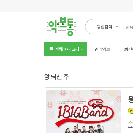
통합검색
전체 카테고리
인기악보
최신
왕 되신 주
작
손