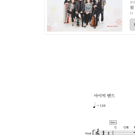
앨범
왕
(