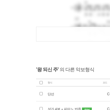
'왕 되신 주'
의 다른 악보형식
형식
코드
단선
C
성가 4부 + 피아노 반주
C
큰글씨