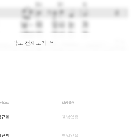
악보 전체보기
티스트
앨범/출처
김규환
앨범없음
김규환
앨범없음