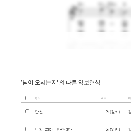
'님이 오시는지'
의 다른 악보형식
형식
코드
아
단선
G (원키)
보컬+피아노반주 3단
G (원키)