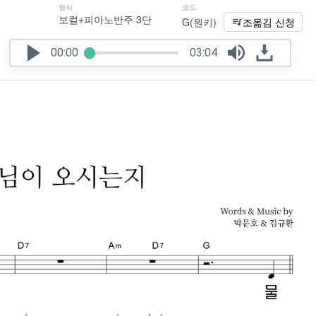
형식
코드
보컬+피아노반주 3단
G(원키)
조옮김 신청
00:00
03:04