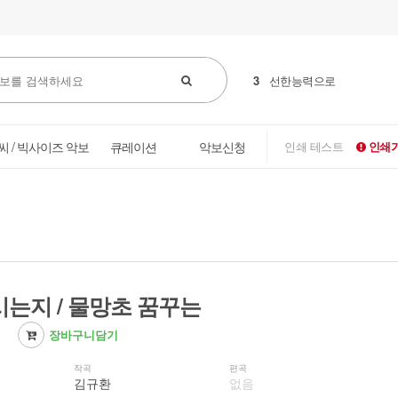
3
선한능력으로
씨 / 빅사이즈 악보
큐레이션
악보신청
인쇄 테스트
인쇄가
시는지 / 물망초 꿈꾸는
장바구니담기
작곡
편곡
김규환
없음