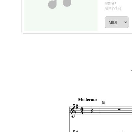
앨범/출처
앨범없음