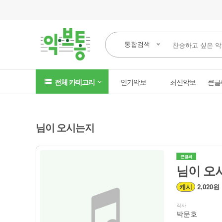
통합검색
전체 카테고리
인기악보
최신악보
큰글
님이 오시는지
큰글씨
님이 오
캐시
2,020원
작사
박문호