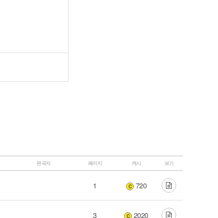
편곡자
페이지
캐시
보기
1
720
C
3
2020
C