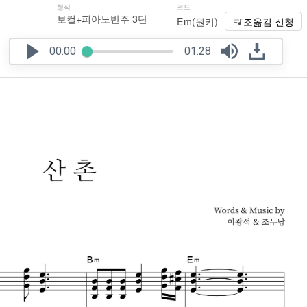
형식
코드
보컬+피아노반주 3단
Em(원키)
조옮김 신청
00:00
01:28