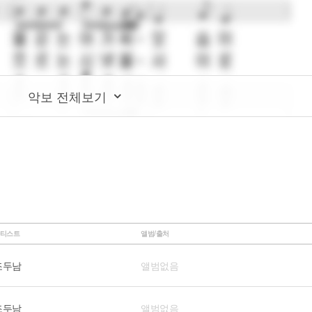
악보 전체보기
티스트
앨범/출처
조두남
앨범없음
조두남
앨범없음