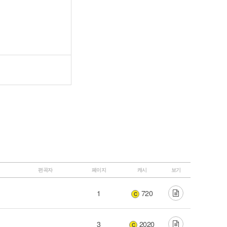
편곡자
페이지
캐시
보기
1
720
C
3
2020
C