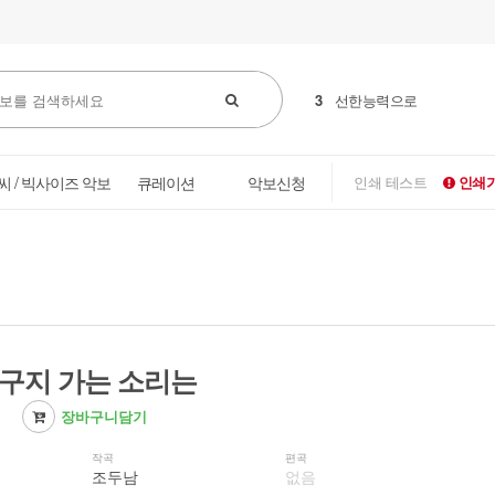
3
선한능력으로
씨 / 빅사이즈 악보
큐레이션
악보신청
인쇄 테스트
인쇄가
달구지 가는 소리는
장바구니담기
작곡
편곡
조두남
없음