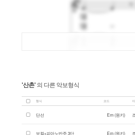
'산촌'
의 다른 악보형식
형식
코드
아
단선
Em (원키)
보컬+피아노반주 3단
Em (원키)