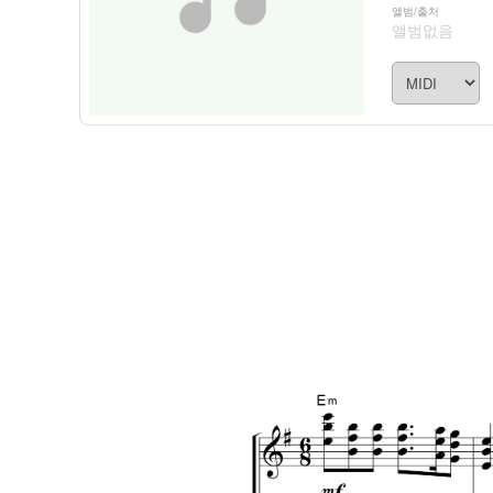
앨범/출처
앨범없음