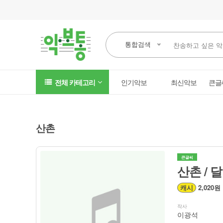
통합검색
전체 카테고리
인기악보
최신악보
큰글
산촌
큰글씨
산촌 / 
캐시
2,020원
작사
이광석