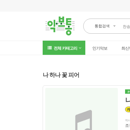
통합검색
전체 카테고리
인기악보
최신
나 하나 꽃 피어
큰
나
작
조