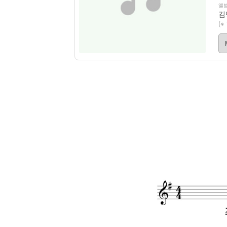
앨범
김
(