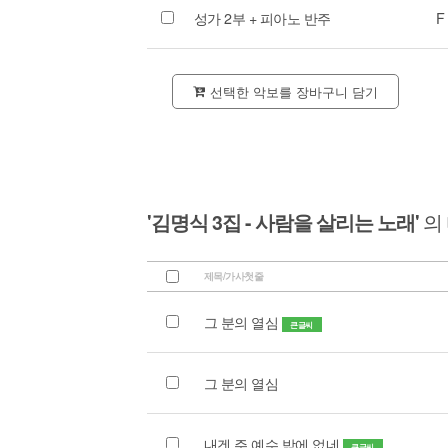
성가 2부 + 피아노 반주
F
선택한 악보를 장바구니 담기
'김명식 3집 - 사람을 살리는 노래'
의
제목/가사첫줄
그 분의 열심
큰글씨
그 분의 열심
내겐 주 예수 밖에 없네
큰글씨