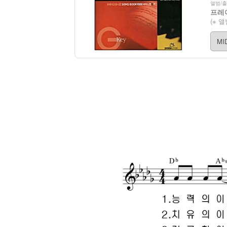
앨범/
프레
(※ 