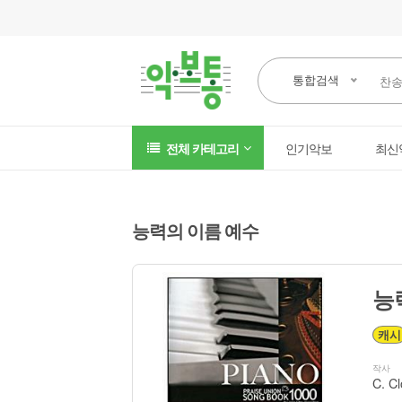
통합검색
전체 카테고리
인기악보
최신
능력의 이름 예수
능
캐시
작사
C. Cl