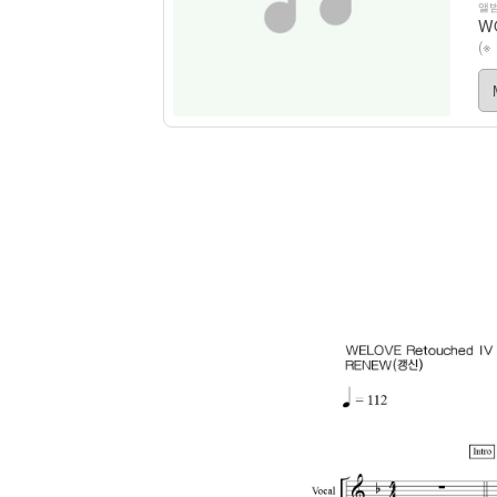
앨범
WO
(