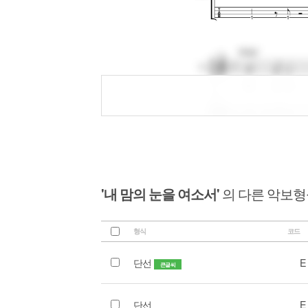
'내 맘의 눈을 여소서'
의 다른 악보형
형식
코드
단선
E
큰글씨
단선
E