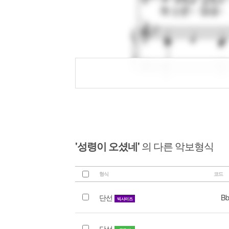
'성령이 오셨네'
의 다른 악보형식
형식
코드
단선
Bb
빅사이즈
단선