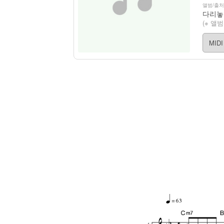
앨범/출처
(※ 앨