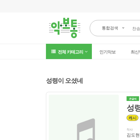
통합검색
전체 카테고리
인기악보
최신
성령이 오셨네
큰글씨
성령
캐시
작사
김도현