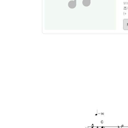
앨범
조
(