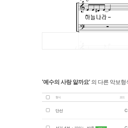
'예수의 사랑 알까요'
의 다른 악보형
형식
코드
단선
C
성가 4부 + 피아노 반주
C