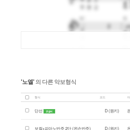
'노엘'
의 다른 악보형식
형식
코드
아
단선
D (원키)
큰글씨
보컬+피아노반주 2단 (왼손반주)
D (원키)