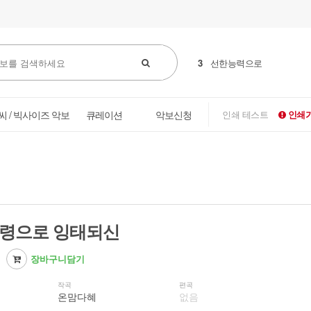
3
선한능력으로
씨 / 빅사이즈 악보
큐레이션
악보신청
인쇄 테스트
인쇄가
 성령으로 잉태되신
장바구니담기
작곡
편곡
온맘다혜
없음