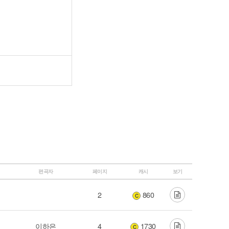
편곡자
페이지
캐시
보기
2
860
C
이하은
4
1730
C