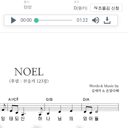
형식
코드
단선
D(원키)
조옮김 신청
00:00
01:22