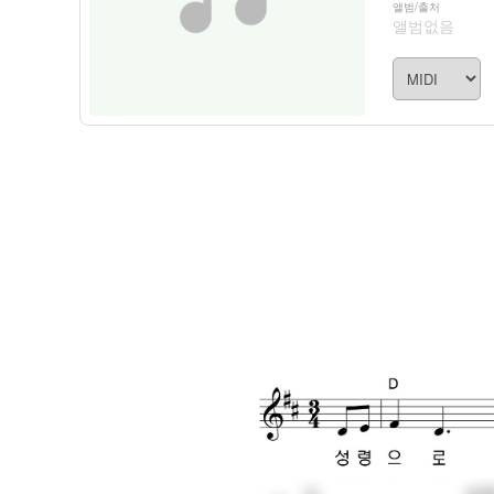
앨범/출처
앨범없음