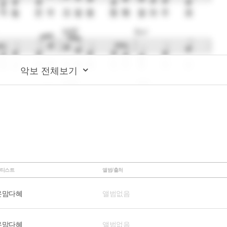
악보 전체보기
티스트
앨범/출처
온맘다혜
앨범없음
온맘다혜
앨범없음