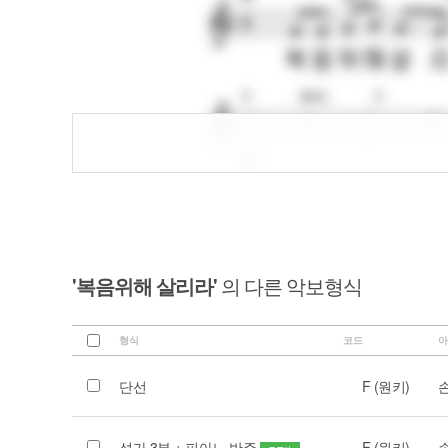
'복음위해 살리라'
의 다른 악보형식
형식
코드
아
단선
F (원키)
성가 3부 + 피아노 반주
F (원키)