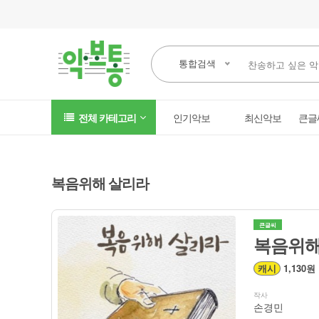
통합검색
전체 카테고리
인기악보
최신악보
큰글
복음위해 살리라
큰글씨
복음위해
캐시
1,130원
작사
손경민