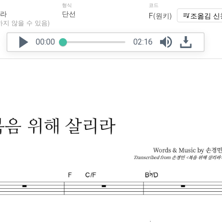
형식
코드
리라
단선
F(원키)
조옮김 신
하지 않을 수 있음)
00:00
02:16