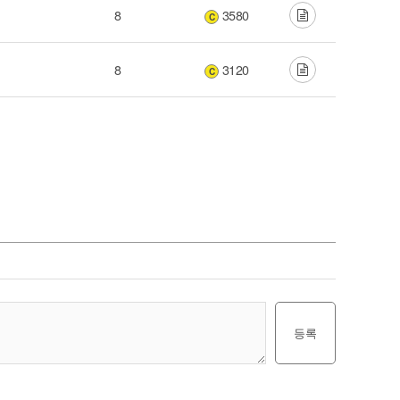
8
3580
C
8
3120
C