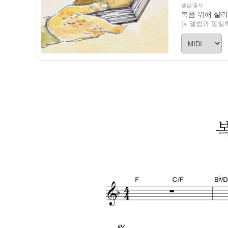
앨범/출처
복음 위해 살
(※ 앨범과 동일