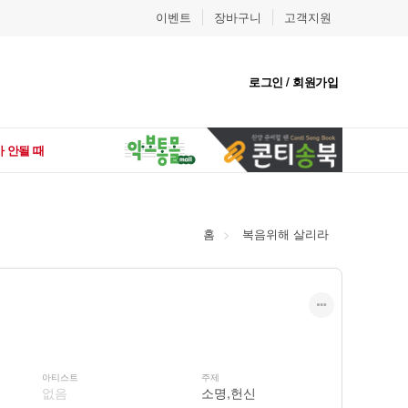
이벤트
장바구니
고객지원
로그인 / 회원가입
 안될 때
홈
복음위해 살리라
아티스트
주제
없음
소명,헌신