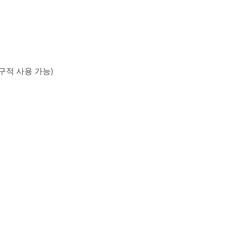
영구적 사용 가능)
집 거부
모바일버전 보기