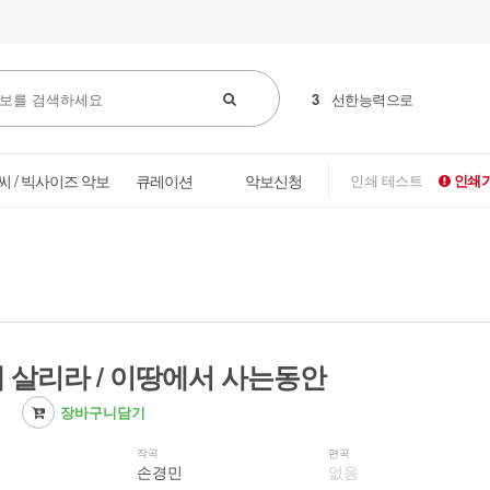
3
선한능력으로
씨 / 빅사이즈 악보
큐레이션
악보신청
인쇄 테스트
인쇄가
 살리라 / 이땅에서 사는동안
장바구니담기
작곡
편곡
손경민
없음