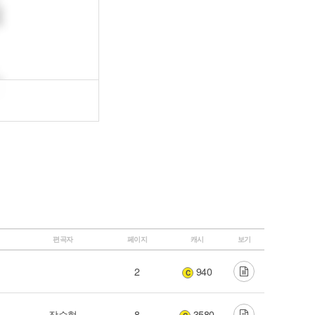
편곡자
페이지
캐시
보기
2
940
C
장수혁
8
3580