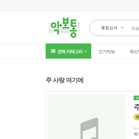
통합검색
전체 카테고리
인기악보
최신
주 사랑 여기에
큰
주
작
박