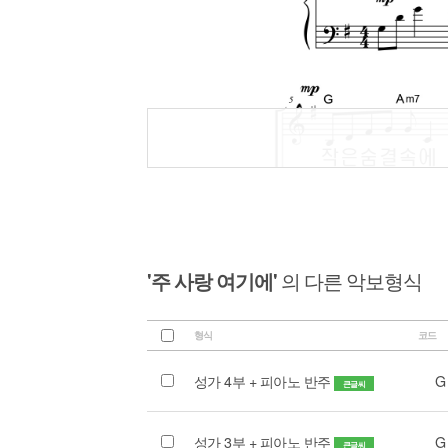
'주 사랑 여기에'
의 다른 악보형식
형식
코드
성가 4부 + 피아노 반주
G
큰글씨
성가 3부 + 피아노 반주
G
큰글씨