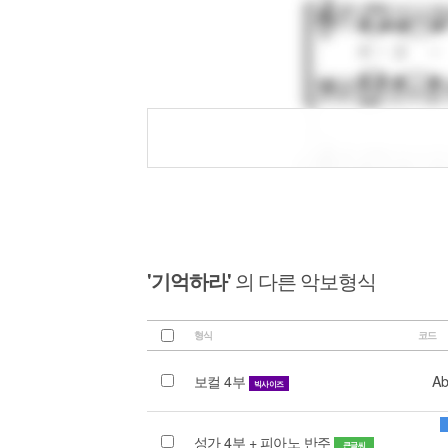
'기억하라'
의 다른 악보형식
형식
코드
보컬 4부
Ab
빅사이즈
성가 4부 + 피아노 반주
큰글씨