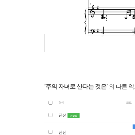
'주의 자녀로 산다는 것은'
의 다른 
형식
코드
단선
큰글씨
단선