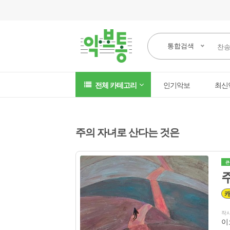
통합검색
전체 카테고리
인기악보
최신
주의 자녀로 산다는 것은
큰
작
이