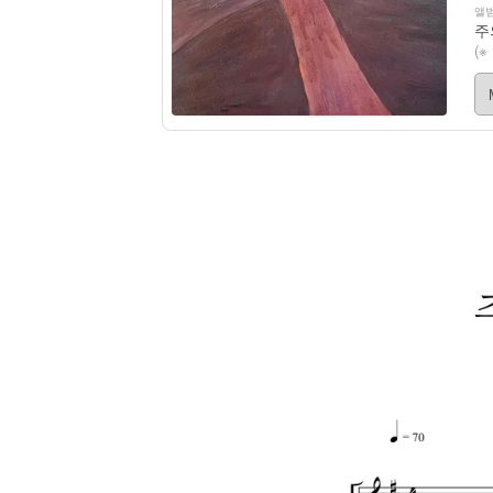
앨범
주
(