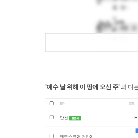
'예수 날 위해 이 땅에 오신 주'
의 다
형식
코드
단선
E
큰글씨
밴드스코어 건반2