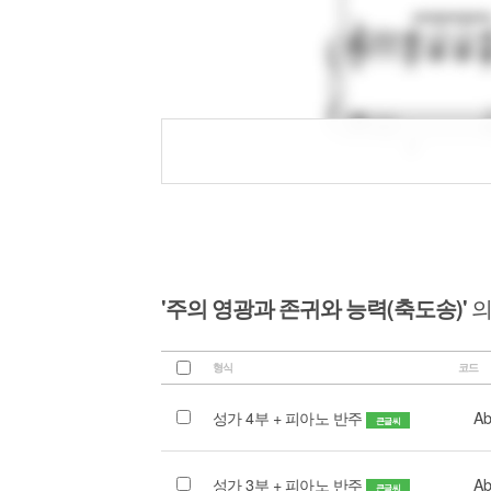
'주의 영광과 존귀와 능력(축도송)'
의
형식
코드
성가 4부 + 피아노 반주
Ab
큰글씨
성가 3부 + 피아노 반주
Ab
큰글씨