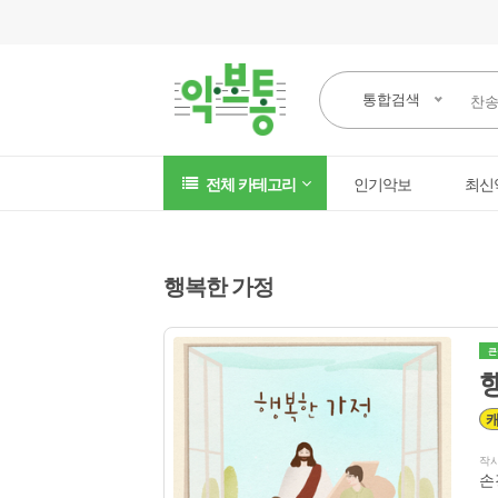
통합검색
전체 카테고리
인기악보
최신
행복한 가정
큰
작
손