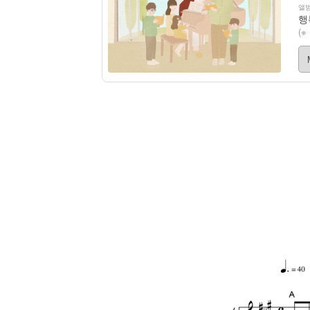
앨범
행
(