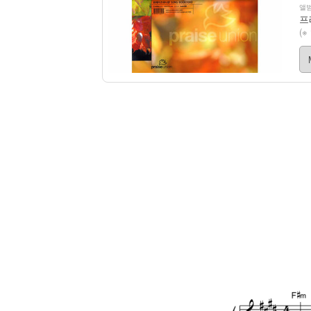
앨범
프
(