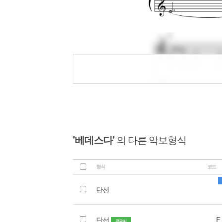
'베데스다'
의 다른 악보형식
형식
코드
단선
단선
F
큰글씨