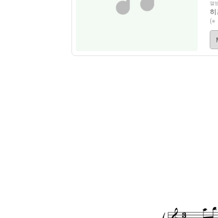
앨범
히즈
(