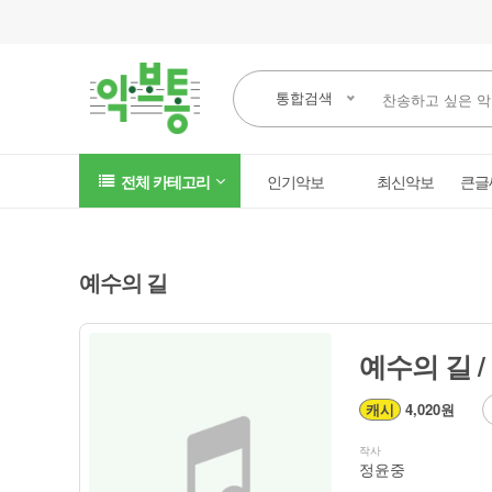
통합검색
전체 카테고리
인기악보
최신악보
큰글
예수의 길
예수의 길 
캐시
4,020원
작사
정윤중