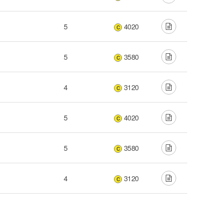
5
4020
C
5
3580
C
4
3120
C
5
4020
C
5
3580
C
4
3120
C