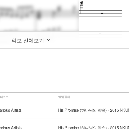
악보 전체보기
티스트
앨범/출처
arious Artists
arious Artists