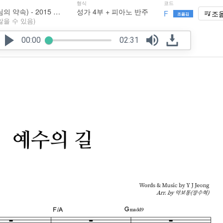
형식
코드
His Promise (하나님의 약속) - 2015 NKUMC Live Worship
성가 4부 + 피아노 반주
F
조
조옮김
않을 수 있음)
00:00
02:31