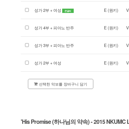
성가 2부 + 여성
E (원키)
V
큰글씨
성가 4부 + 피아노 반주
E (원키)
V
성가 3부 + 피아노 반주
E (원키)
V
성가 2부 + 여성
E (원키)
V
선택한 악보를 장바구니 담기
'His Promise (하나님의 약속) - 2015 NKUMC Li