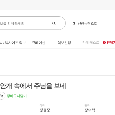
4
꽃들도
씨 / 빅사이즈 악보
큐레이션
악보신청
인쇄 테스트
인쇄가
/ 안개 속에서 주님을 보네
장바구니담기
작곡
편곡
정윤중
장수혁