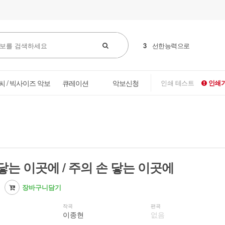
3
선한능력으로
씨 / 빅사이즈 악보
큐레이션
악보신청
인쇄 테스트
인쇄가
닿는 이곳에 / 주의 손 닿는 이곳에
장바구니담기
작곡
편곡
이종현
없음