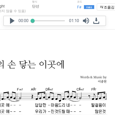
형식
코드
ght
단선
F#
조옮김
조옮김
하지 않을 수 있음)
00:00
01:10