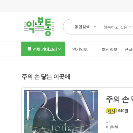
통합검색
전체 카테고리
인기악보
최신악보
큰글
주의 손 닿는 이곳에
주의 손 
캐시
940원
작사
이종현