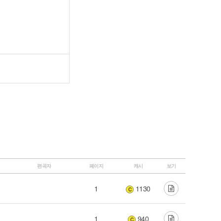
편곡자
페이지
캐시
보기
1
1130
C
1
940
C