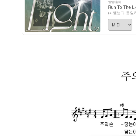
앨범/출처
Run To The Li
(※ 앨범과 동일