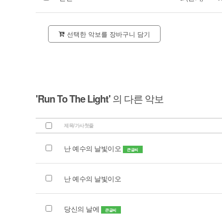
선택한 악보를 장바구니 담기
'Run To The Light'
의 다른 악보
제목/가사첫줄
난 예수의 날빛이오
큰글씨
난 예수의 날빛이오
당신의 날에
큰글씨