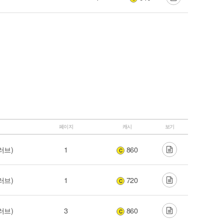
페이지
캐시
보기
러브)
1
860
C
러브)
1
720
C
러브)
3
860
C