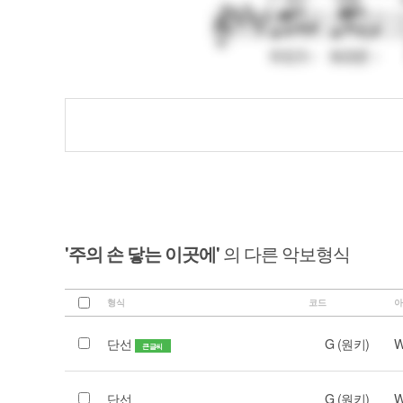
'주의 손 닿는 이곳에'
의 다른 악보형식
형식
코드
아
단선
G (원키)
W
큰글씨
단선
G (원키)
W