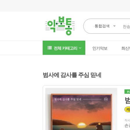
통합검색
전체 카테고리
인기악보
최신
범사에 감사를 주심 믿네
큰
범
캐
작
손