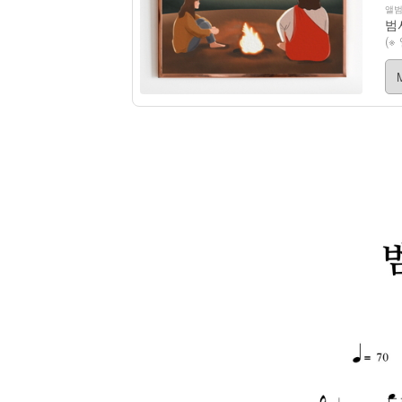
앨범
범
(※