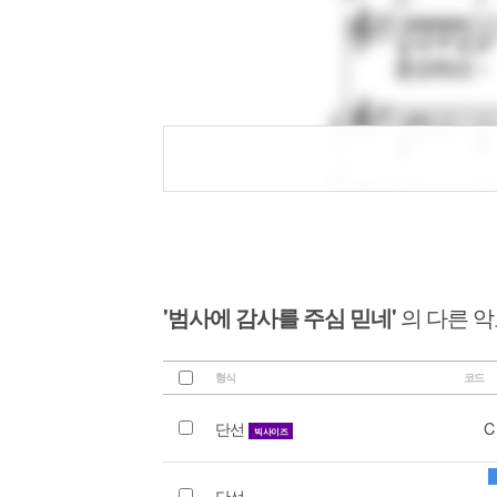
'범사에 감사를 주심 믿네'
의 다른 
형식
코드
단선
C
빅사이즈
단선