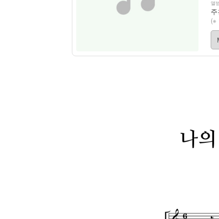
앨범
주
(