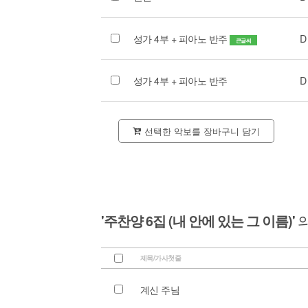
성가 4부 + 피아노 반주
D
큰글씨
성가 4부 + 피아노 반주
D
선택한 악보를 장바구니 담기
'주찬양 6집 (내 안에 있는 그 이름)'
의
제목/가사첫줄
계신 주님