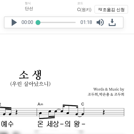
형식
코드
단선
C(원키)
조옮김 신청
00:00
01:18