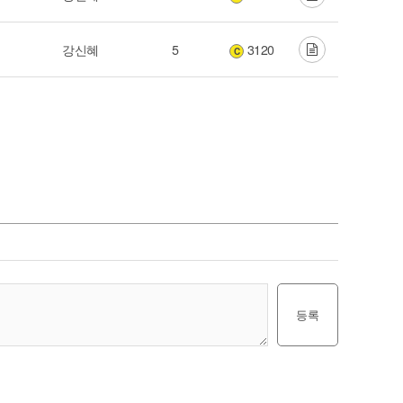
강신혜
5
3120
C