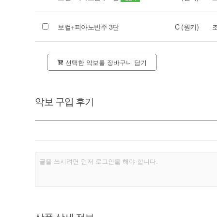
보컬+피아노반주 3단
C (원키)
선택한 악보를 장바구니 담기
악보 구입 후기