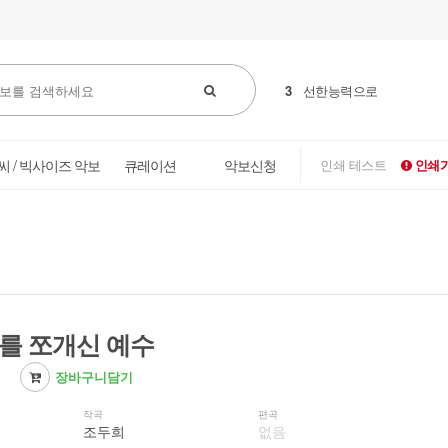
3
선한능력으로
씨 / 빅사이즈 악보
큐레이션
악보신청
인쇄 테스트
인쇄가
나를 쪼개신 예수
장바구니담기
작곡
편곡
조두희
없음