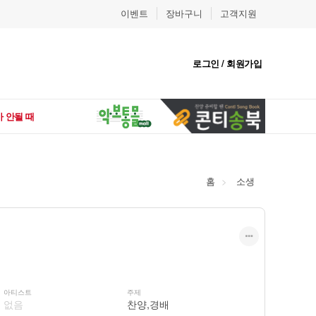
이벤트
장바구니
고객지원
로그인 / 회원가입
 안될 때
홈
소생
아티스트
주제
없음
찬양,경배