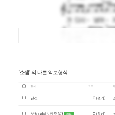
'소생'
의 다른 악보형식
형식
코드
아
단선
C (원키)
보컬+피아노반주 3단
C (원키)
큰글씨