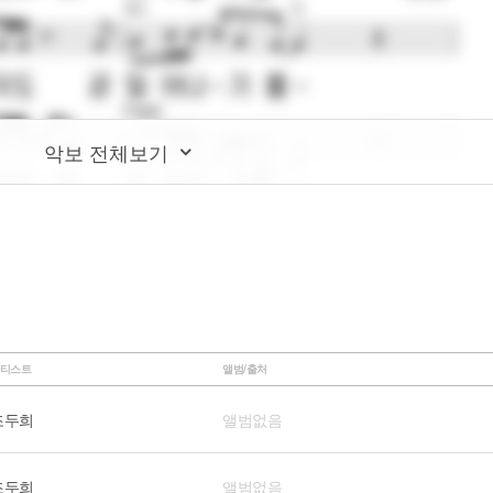
악보 전체보기
티스트
앨범/출처
조두희
앨범없음
조두희
앨범없음