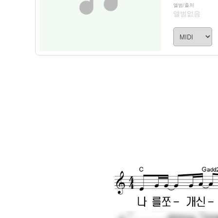
앨범/출처
앨범없음