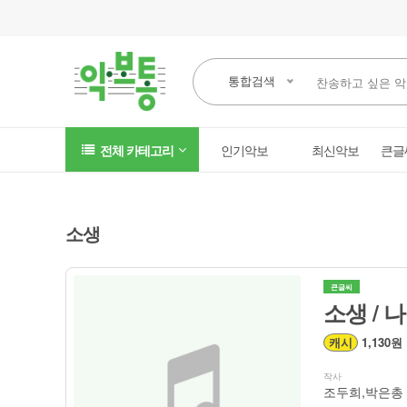
통합검색
전체 카테고리
인기악보
최신악보
큰글
소생
큰글씨
소생 / 
캐시
1,130원
작사
조두희,박은총