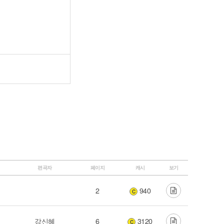
편곡자
페이지
캐시
보기
2
940
C
강신혜
6
3120
C