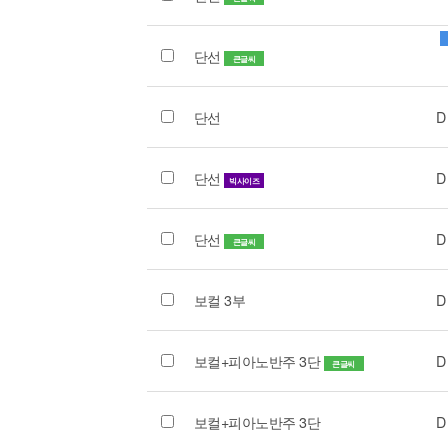
단선
큰글씨
단선
D
단선
D
빅사이즈
단선
D
큰글씨
보컬 3부
D
보컬+피아노반주 3단
D
큰글씨
보컬+피아노반주 3단
D