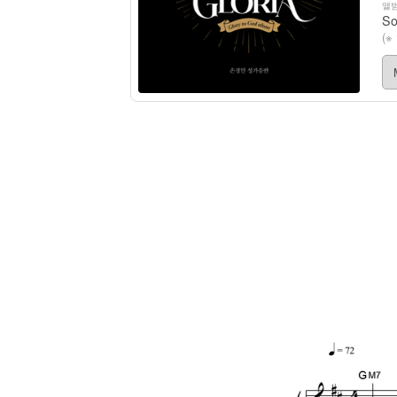
앨범
So
(