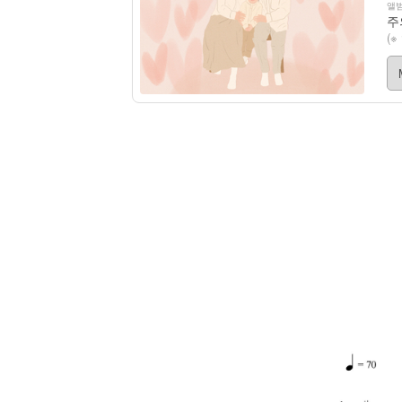
앨범
주의
(