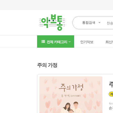
통합검색
전체 카테고리
인기악보
최신
주의 가정
작
손