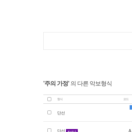
'주의 가정'
의 다른 악보형식
형식
코드
단선
단선
A
빅사이즈