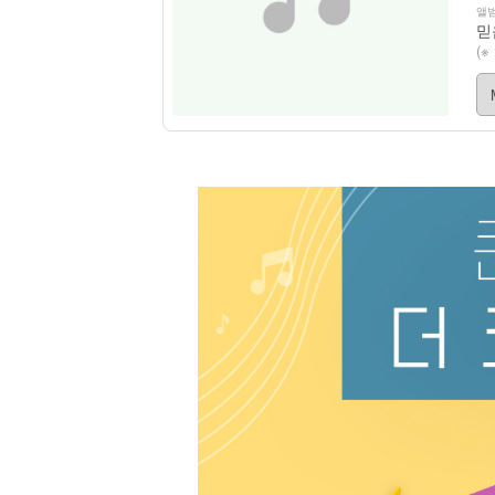
앨범
믿
(