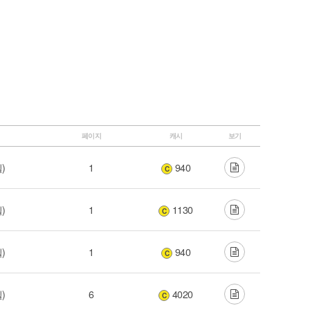
페이지
캐시
보기
윌)
1
940
C
윌)
1
1130
C
윌)
1
940
C
윌)
6
4020
C