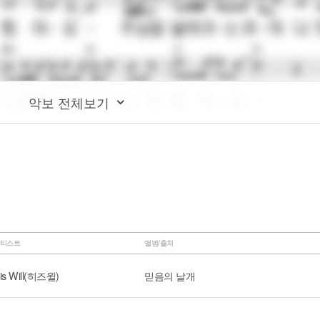
악보 전체보기
티스트
앨범/출처
is Will(히즈윌)
믿음의 날개