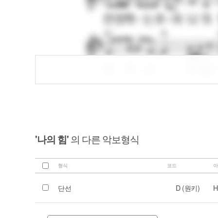
'나의 힘'
의 다른 악보형식
형식
코드
아
단선
D (원키)
H