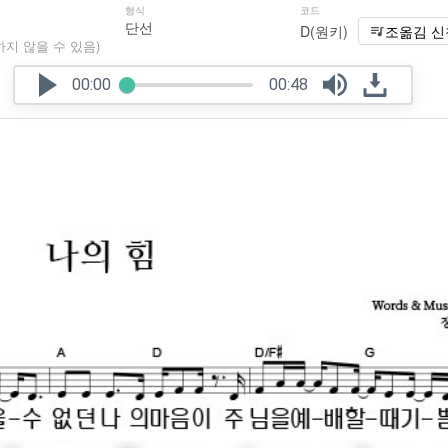
형식
코드
단선
D(원키)
조옮김 신
하지 않을 수 있음)
00:00
00:48