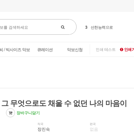
3
선한능력으로
씨 / 빅사이즈 악보
큐레이션
악보신청
인쇄 테스트
인쇄가
/ 그 무엇으로도 채울 수 없던 나의 마음이
장바구니담기
작곡
편곡
장진숙
없음