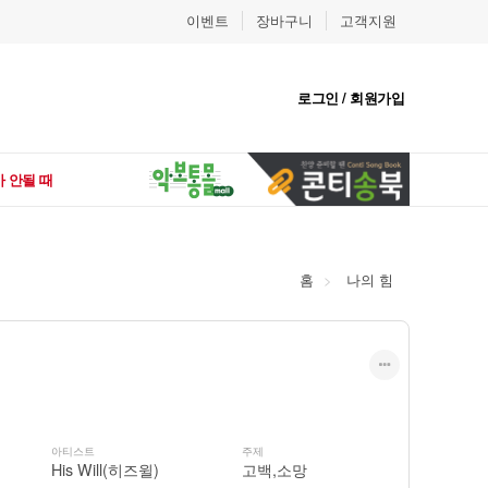
이벤트
장바구니
고객지원
로그인 / 회원가입
 안될 때
홈
나의 힘
아티스트
주제
His Will(히즈윌)
고백,소망