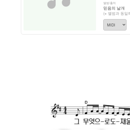
앨범/출처
믿음의 날개
(※ 앨범과 동일