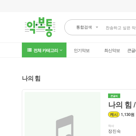
통합검색
전체 카테고리
인기악보
최신악보
큰글
나의 힘
큰글씨
나의 힘 
캐시
1,130원
작사
장진숙