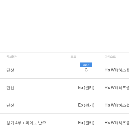
악보형식
코드
아티스트
조옮김
단선
C
His Will(히즈
단선
Eb (원키)
His Will(히즈
단선
Eb (원키)
His Will(히즈
성가 4부 + 피아노 반주
Eb (원키)
His Will(히즈