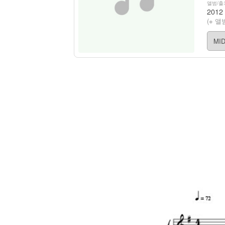
앨범/출
(※ 