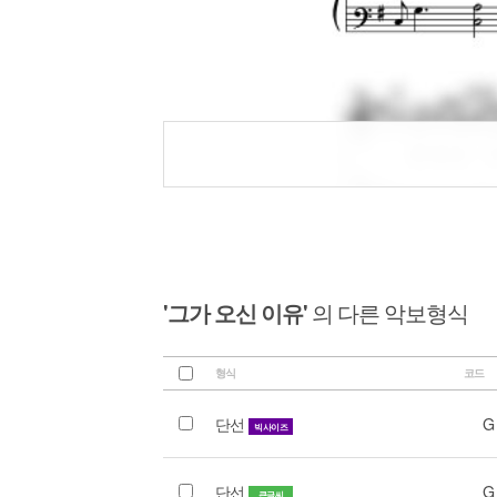
'그가 오신 이유'
의 다른 악보형식
형식
코드
단선
G
빅사이즈
단선
G
큰글씨