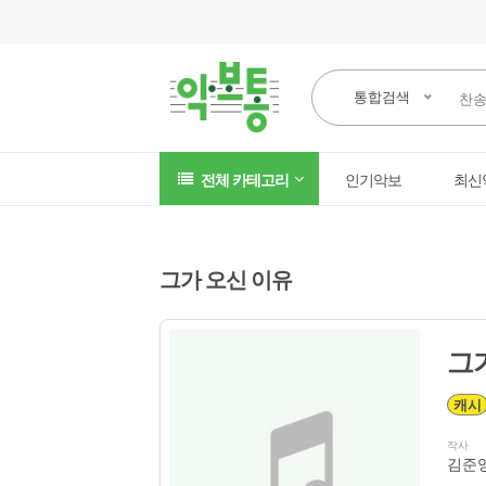
통합검색
전체 카테고리
인기악보
최신
그가 오신 이유
그가
캐시
작사
김준