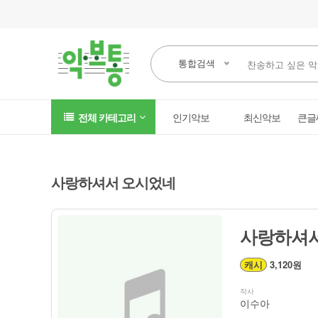
통합검색
전체 카테고리
인기악보
최신악보
큰글
사랑하셔서 오시었네
사랑하셔서
캐시
3,120원
작사
이수아