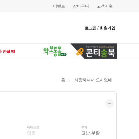
이벤트
장바구니
고객지원
로그인 / 회원가입
 안될 때
홈
사랑하셔서 오시었네
아티스트
주제
없음
고난,부활