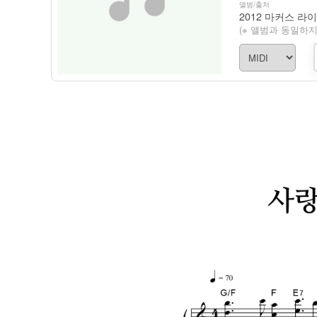
앨범/출처
(※ 앨범과 동일하지