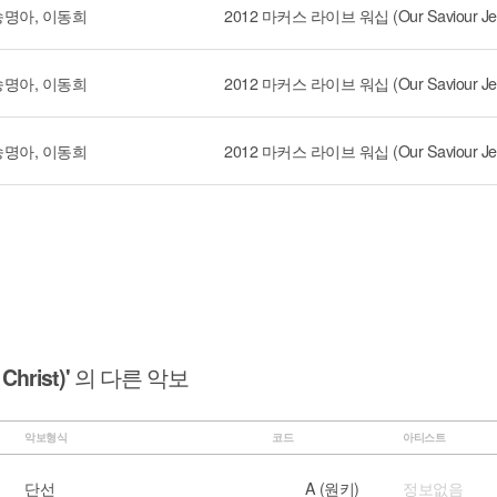
송명아, 이동희
송명아, 이동희
송명아, 이동희
hrist)'
의 다른 악보
악보형식
코드
아티스트
단선
A (원키)
정보없음