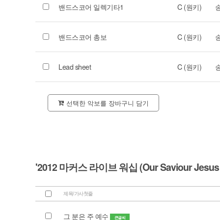
밴드스코어 일렉기타1
C (원키)
밴드스코어 총보
C (원키)
Lead sheet
C (원키)
선택한 악보를 장바구니 담기
'2012 마커스 라이브 워십 (Our Saviour Jesus C
제목/가사첫줄
그 분은 주 예수
큰글씨