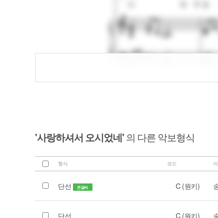
'사랑하셔서 오시었네'
의 다른 악보형식
형식
코드
아
단선
C (원키)
큰글씨
단선
C (원키)