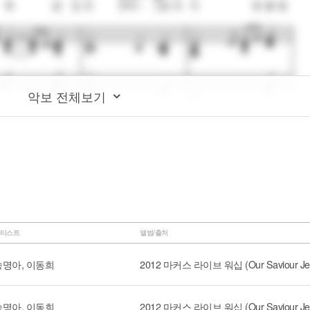
악보 전체보기
티스트
앨범/출처
송명아, 이동희
송명아, 이동희