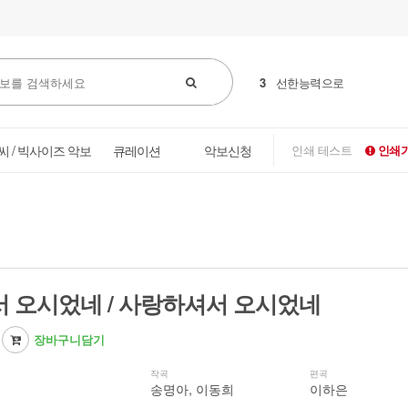
4
꽃들도
씨 / 빅사이즈 악보
큐레이션
악보신청
인쇄 테스트
인쇄가
 오시었네 / 사랑하셔서 오시었네
장바구니담기
작곡
편곡
송명아, 이동희
이하은